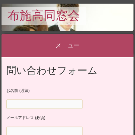
布施高同窓会
メニュー
コ
問い合わせフォーム
ン
テ
ン
お名前 (必須)
ツ
へ
ス
キ
メールアドレス (必須)
ッ
プ