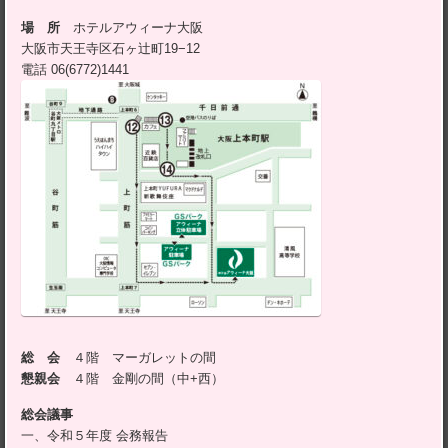
場 所
ホテルアウィーナ大阪
大阪市天王寺区石ヶ辻町19−12
電話 06(6772)1441
総 会
４階 マーガレットの間
懇親会
４階 金剛の間（中+西）
総会議事
一、令和５年度 会務報告