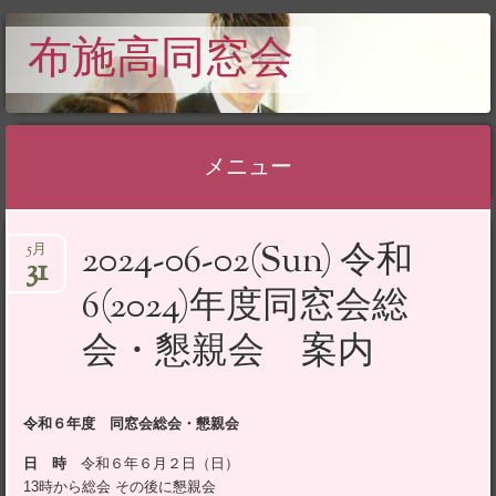
布施高同窓会
メニュー
コ
2024-06-02(Sun) 令和
5月
ン
31
テ
6(2024)年度同窓会総
ン
会・懇親会 案内
ツ
へ
ス
令和６年度 同窓会総会・懇親会
キ
ッ
日 時
令和６年６月２日（日）
13時から総会 その後に懇親会
プ