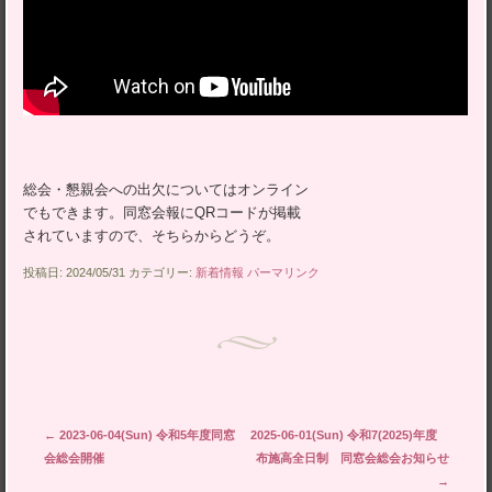
総会・懇親会への出欠についてはオンライン
でもできます。同窓会報にQRコードが掲載
されていますので、そちらからどうぞ。
投稿日: 2024/05/31 カテゴリー:
新着情報
パーマリンク
投稿ナビゲーション
←
2023-06-04(Sun) 令和5年度同窓
2025-06-01(Sun) 令和7(2025)年度
会総会開催
布施高全日制 同窓会総会お知らせ
→